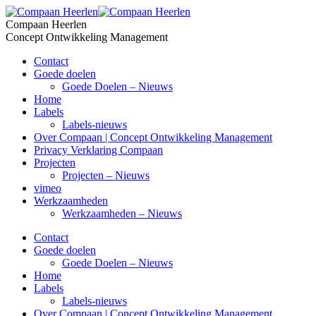
Skip
to
Compaan Heerlen
content
Concept Ontwikkeling Management
Contact
Goede doelen
Goede Doelen – Nieuws
Home
Labels
Labels-nieuws
Over Compaan | Concept Ontwikkeling Management
Privacy Verklaring Compaan
Projecten
Projecten – Nieuws
vimeo
Werkzaamheden
Werkzaamheden – Nieuws
Contact
Goede doelen
Goede Doelen – Nieuws
Home
Labels
Labels-nieuws
Over Compaan | Concept Ontwikkeling Management