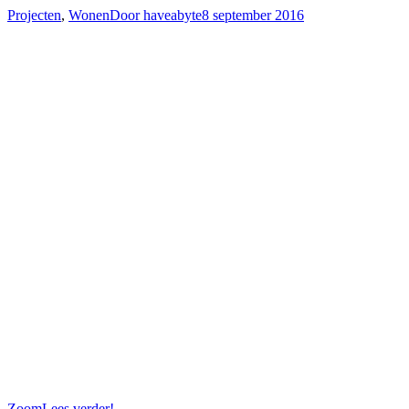
Projecten
,
Wonen
Door
haveabyte
8 september 2016
Zoom
Lees verder!