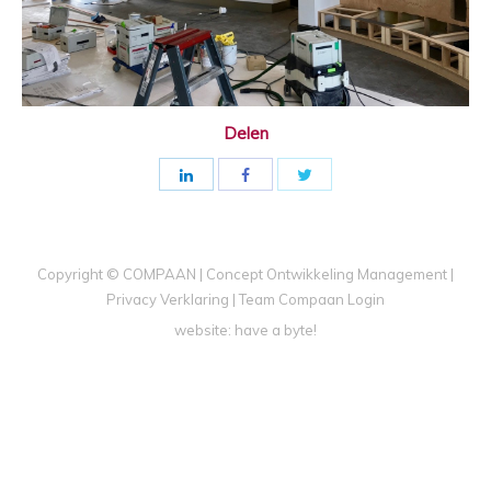
Delen
Copyright © COMPAAN | Concept Ontwikkeling Management |
Privacy Verklaring
|
Team Compaan Login
website:
have a byte!