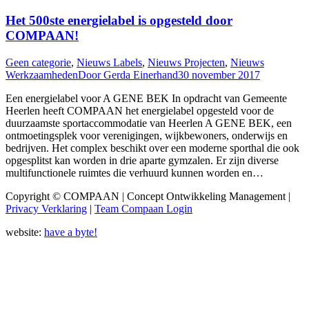
Het 500ste energielabel is opgesteld door
COMPAAN!
Geen categorie
,
Nieuws Labels
,
Nieuws Projecten
,
Nieuws
Werkzaamheden
Door
Gerda Einerhand
30 november 2017
Een energielabel voor A GENE BEK In opdracht van Gemeente
Heerlen heeft COMPAAN het energielabel opgesteld voor de
duurzaamste sportaccommodatie van Heerlen A GENE BEK, een
ontmoetingsplek voor verenigingen, wijkbewoners, onderwijs en
bedrijven. Het complex beschikt over een moderne sporthal die ook
opgesplitst kan worden in drie aparte gymzalen. Er zijn diverse
multifunctionele ruimtes die verhuurd kunnen worden en…
Copyright © COMPAAN | Concept Ontwikkeling Management |
Privacy Verklaring
|
Team Compaan Login
website:
have a byte!