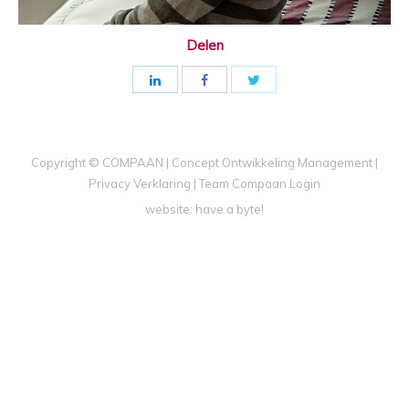
Delen
Copyright © COMPAAN | Concept Ontwikkeling Management |
Privacy Verklaring
|
Team Compaan Login
website:
have a byte!