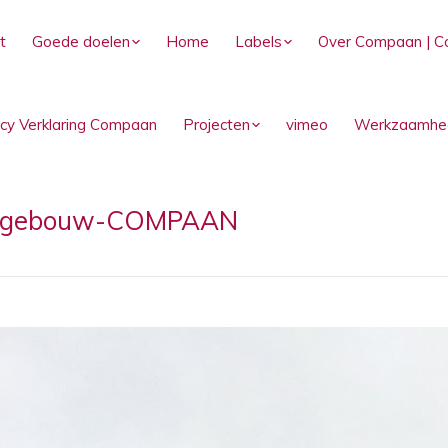
t
Goede doelen
Home
Labels
Over Compaan | C
acy Verklaring Compaan
Projecten
vimeo
Werkzaamhe
toorgebouw-COMPAAN