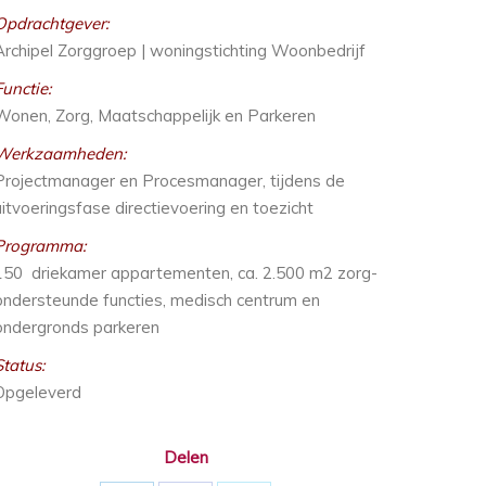
Opdrachtgever:
Archipel Zorggroep | woningstichting Woonbedrijf
Functie:
Wonen, Zorg, Maatschappelijk en Parkeren
Werkzaamheden:
Projectmanager en Procesmanager, tijdens de
uitvoeringsfase directievoering en toezicht
Programma:
150 driekamer appartementen, ca. 2.500 m2 zorg-
ondersteunde functies, medisch centrum en
ondergronds parkeren
Status:
Opgeleverd
Delen