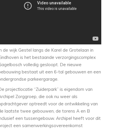
In de wijk Gestel langs de Karel de Grotelaan in
Eindhoven is het bestaande verzorgingscomplex
Gagelbosch volledig gesloopt. De nieuwe
bebouwing bestaat uit een 6-tal gebouwen en een
ondergrondse parkeergarage.
De projectlocatie “Zuiderpark” is eigendom van
Archipel Zorggroep, die ook nu weer als
opdrachtgever optreedt voor de ontwikkeling van
de laatste twee gebouwen, de torens A en B
inclusief een tussengebouw. Archipel heeft voor dit
project een samenwerkingsovereenkomst