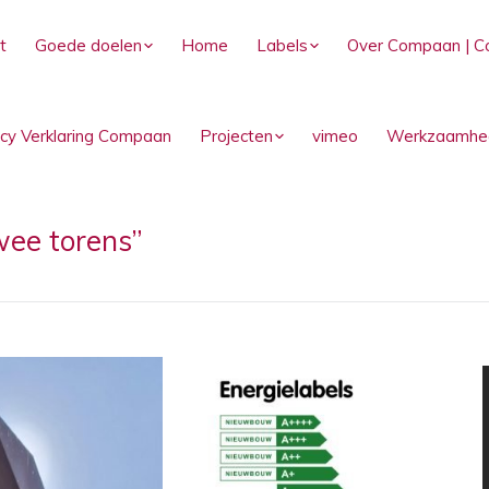
t
Goede doelen
Home
Labels
Over Compaan | C
acy Verklaring Compaan
Projecten
vimeo
Werkzaamhe
wee torens”