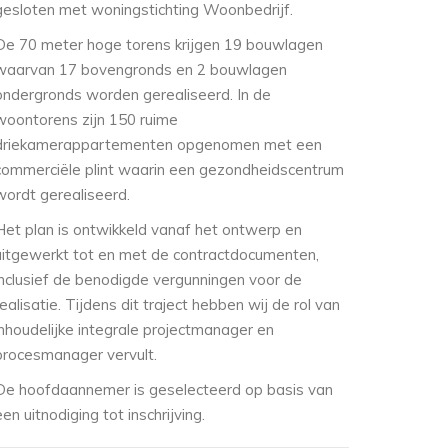
gesloten met woningstichting Woonbedrijf.
De 70 meter hoge torens krijgen 19 bouwlagen
waarvan 17 bovengronds en 2 bouwlagen
ondergronds worden gerealiseerd. In de
woontorens zijn 150 ruime
driekamerappartementen opgenomen met een
commerciële plint waarin een gezondheidscentrum
wordt gerealiseerd.
Het plan is ontwikkeld vanaf het ontwerp en
uitgewerkt tot en met de contractdocumenten,
inclusief de benodigde vergunningen voor de
realisatie. Tijdens dit traject hebben wij de rol van
inhoudelijke integrale projectmanager en
procesmanager vervult.
De hoofdaannemer is geselecteerd op basis van
een uitnodiging tot inschrijving.