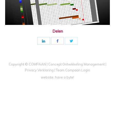
Delen
Copyright © COMPAAN | Concept Ontwikkeling Management |
Privacy Verklaring
|
Team Compaan Login
website:
have a byte!