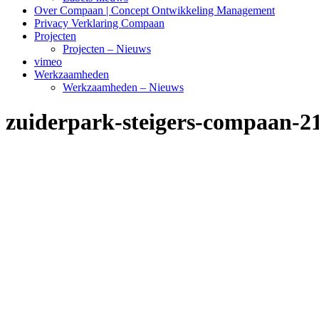
Over Compaan | Concept Ontwikkeling Management
Privacy Verklaring Compaan
Projecten
Projecten – Nieuws
vimeo
Werkzaamheden
Werkzaamheden – Nieuws
zuiderpark-steigers-compaan-2