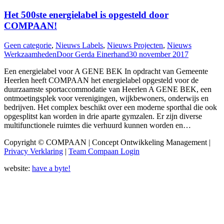
Het 500ste energielabel is opgesteld door
COMPAAN!
Geen categorie
,
Nieuws Labels
,
Nieuws Projecten
,
Nieuws
Werkzaamheden
Door
Gerda Einerhand
30 november 2017
Een energielabel voor A GENE BEK In opdracht van Gemeente
Heerlen heeft COMPAAN het energielabel opgesteld voor de
duurzaamste sportaccommodatie van Heerlen A GENE BEK, een
ontmoetingsplek voor verenigingen, wijkbewoners, onderwijs en
bedrijven. Het complex beschikt over een moderne sporthal die ook
opgesplitst kan worden in drie aparte gymzalen. Er zijn diverse
multifunctionele ruimtes die verhuurd kunnen worden en…
Copyright © COMPAAN | Concept Ontwikkeling Management |
Privacy Verklaring
|
Team Compaan Login
website:
have a byte!