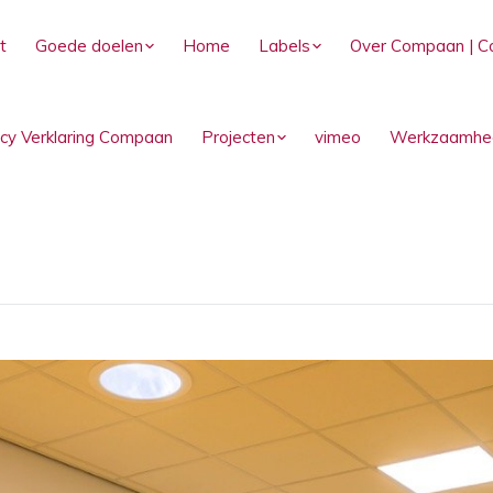
t
Goede doelen
Home
Labels
Over Compaan | C
acy Verklaring Compaan
Projecten
vimeo
Werkzaamhe